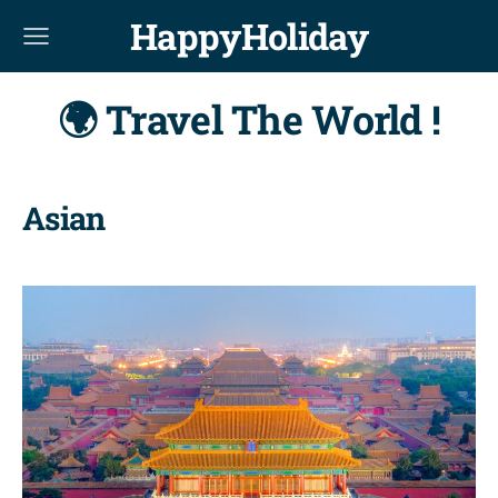
HappyHoliday
🌍 Travel The World !
Asian