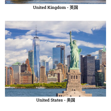
United Kingdom -
英国
United States -
美国